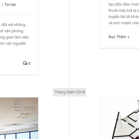
tạo,độc đáo man
8
|
Tin tức
thoải mái,mới lạ
truyền tải tới kh
và sức mạnh của c
ó đối với những
 kế văn phòng.
ng gian làm việc
Đọc Thêm
được các nguyên
0
Tháng Năm 2018
u Thiết Kế Văn Phòng Hiện Đại, Đa