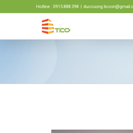
Hotline : 0915.888.398
|
duccuong.ticovn@gmail