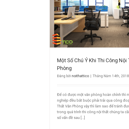
Công Nội Thất Văn
g
Một Số Chú Ý Khi Thi Công Nội
Phòng
Đăng bởi
noithattico
|
Tháng Năm 14th, 2018
Để có được một văn phòng hoàn chỉnh thì 
nghiệp đều bắt buộc phải trải qua công đo
Thất Văn Phòng vậy thì làm sao để tránh đư
trong quá trình thi công nội thất chúng ta c
số vấn đề sau [...]