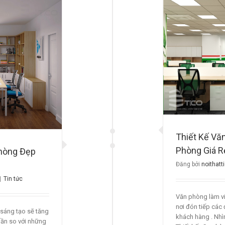
iết Kế Văn Phòng Đẹp,Nội Thất Văn
Phòng Giá Rẻ Mua ở Đâu ??
Tin tức
Thiết Kế Vă
Phòng Giá R
hòng Đẹp
Đăng bởi
noithatt
|
Tin tức
Văn phòng làm vi
nơi đón tiếp các đ
à sáng tạo sẽ tăng
khách hàng . Nh
lần so với những