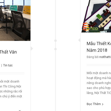
Dạng Năm 2018
Tin tức
Mẫu Thiết K
Năm 2018
 Thất Văn
Đăng bởi
noithatt
|
Tin tức
Mỗi một doanh ng
hoạt động mà hà
mỗi một doanh
riêng doanh nghi
ạn Thi Công Nội
sao cho phù hợp
ợc những rắc rối
lắng, Nội Thất Ti
ần chú ý đến một
Đọc Thêm