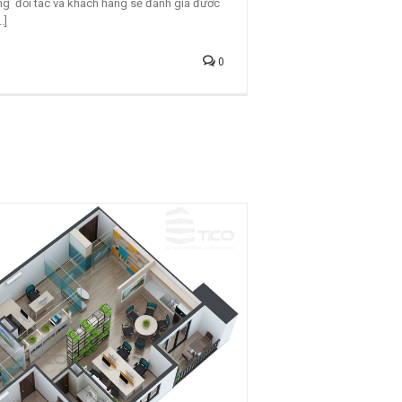
ng đối tác và khách hàng sẽ đánh giá đươc
.]
0