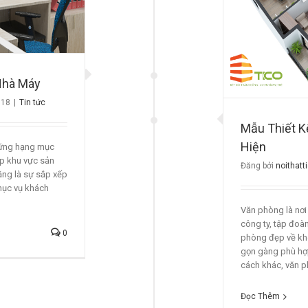
Tin tức
Nhà Máy
018
|
Tin tức
Mẫu Thiết K
Hiện
hững hạng mục
ợp khu vực sản
Đăng bởi
noithatt
ằng là sự sắp xếp
hục vụ khách
Văn phòng là nơi 
công ty, tập đoàn.
0
phòng đẹp về kh
gọn gàng phù hợp 
cách khác, văn ph
Đọc Thêm