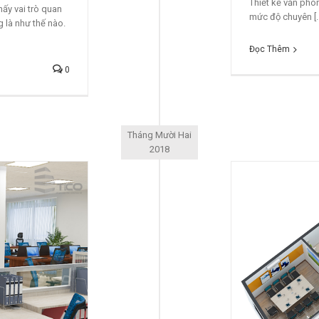
Thiết kế văn phò
ấy vai trò quan
mức độ chuyên [..
g là như thế nào.
Đọc Thêm
0
Tháng Mười Hai
2018
u Thiết Kế Văn Phòng Nhỏ Mà TiCo
Thực Hiện