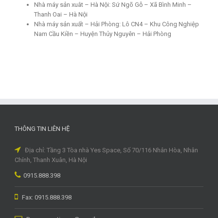
Nhà máy sản xuât – Hà Nội: Sứ Ngõ Gỗ – Xã Bình Minh –
Thanh Oai – Hà Nội
Nhà máy sản xuất – Hải Phòng: Lô CN4 – Khu Công Nghiệp
Nam Cầu Kiền – Huyện Thủy Nguyên – Hải Phòng
THÔNG TIN LIÊN HỆ
Địa chỉ: Tầng 3 Tòa nhà Yes Space, Số 70/116 Nhân Hòa, Nhân
Chính, Thanh Xuân, Hà Nội
0915.888.398
Fax: 0915.888.398