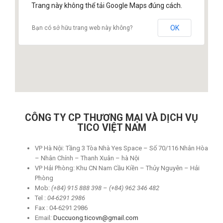
Trang này không thể tải Google Maps đúng cách.
OK
Bạn có sở hữu trang web này không?
CÔNG TY C
P
TH
ƯƠ
NG M
Ạ
I V
À
D
Ị
CH V
Ụ
TICO VI
Ệ
T NAM
VP Hà Nội: Tầng 3 Tòa Nhà Yes Space – Số 70/116 Nhân Hòa
– Nhân Chính – Thanh Xuân – hà Nội
VP Hải Phòng: Khu CN Nam Cầu Kiền – Thủy Nguyên – Hải
Phòng
Mob:
(+84) 915 888 398
–
(+84) 962 346 482
Tel :
04-6291 2986
Fax : 04-6291 2986
Email
:
D
uccuong.ticovn@gmail.com