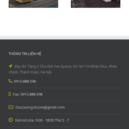
Nakagawa Việt
Group
Nam
THÔNG TIN LIÊN HỆ
Địa chỉ: Tầng 3 Tòa nhà Yes Space, Số 70/116 Nhân Hòa, Nhân
Chính, Thanh Xuân, Hà Nội
0915.888.398
Fax: 0915.888.398
Duccuong.ticovn@gmail.com
Giờ mở cửa: 9:00 - 18:00 Thứ 2 - 7