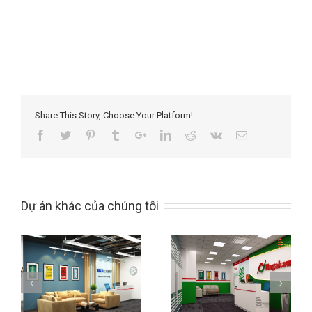
Share This Story, Choose Your Platform!
Dự án khác của chúng tôi
Thiết kế văn
Thiết kế văn
ệt
phòng
phòng NewTon