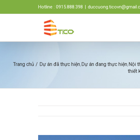
Hotline : 0915.888.398
|
duccuong.ticovn@gmail
Trang chủ
/
Dự án đã thực hiện
Dự án đang thực hiện
Nội t
,
,
thiết