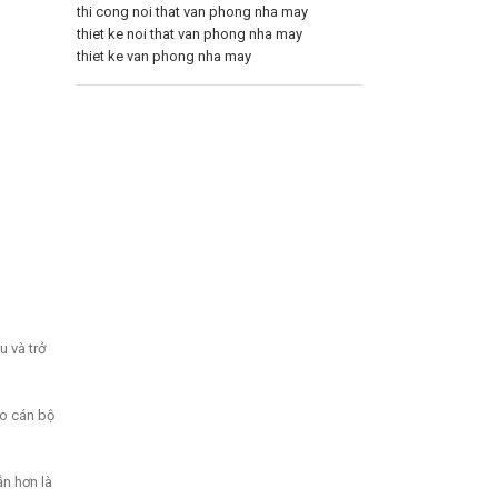
thi cong noi that van phong nha may
thiet ke noi that van phong nha may
thiet ke van phong nha may
 và trở
ho cán bộ
ẫn hơn là